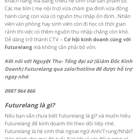
khách hàng mà đang thiếu hệ sinh thái sản phẩm số.
Các mẹ bỉm ( mẹ nội trợ) vừa chăm gia đình vừa đồng
hành cùng con vừa có nguồn thu nhập ổn định…Nhân
viên văn phòng hay sinh viên còn đi học có thời gian
rảnh thì việc có thêm nguồn thu nhập chẳng còn khó.
Dễ dàng trở thành CTV –
Cơ hội kinh doanh cùng với
Futurelang
mà không cần phải bỏ vốn.
Kết nối với Nguyệt Thu- Tổng đại sứ (Giám Đốc Kinh
Doanh) Futurelang qua zalo/hotline để được hỗ trợ
ngay nhé:
0987 964 866
Futurelang là gì?
Nếu bạn vẫn chưa biết Futurelang là gì? và muốn hiểu
Futurelang để kinh doanh thì theo dõi tiếp nhé.
Futurelang là hệ sinh thái ngoai ngữ Anh/Trung/Nhật?
Hàn dành cho mọi độ tuổi. Nơi tất cả các đối tượng có