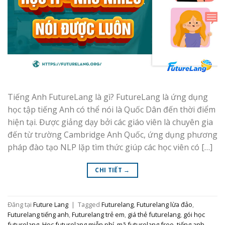
Tiếng Anh FutureLang là gì? FutureLang là ứng dụng
học tập tiếng Anh có thể nói là Quốc Dân đến thời điểm
hiện tại. Được giảng dạy bởi các giáo viên là chuyên gia
đến từ trường Cambridge Anh Quốc, ứng dụng phương
pháp đào tạo NLP lặp tìm thức giúp các học viên có […]
CHI TIẾT
→
Đăng tại
Future Lang
|
Tagged
Futurelang
,
Futurelang lừa đảo
,
Futurelang tiếng anh
,
Futurelang trẻ em
,
giá thẻ futurelang
,
gói học
futurelang
,
Học futurelang miễn phí
,
mã futurelang free
,
tiếng anh
,