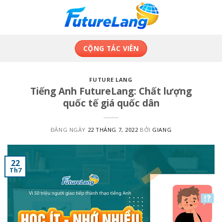
Skip
to
content
CỘNG TÁC VIÊN
FUTURE LANG
Tiếng Anh FutureLang: Chất lượng
quốc tế giá quốc dân
ĐĂNG NGÀY
22 THÁNG 7, 2022
BỞI
GIANG
22
Th7