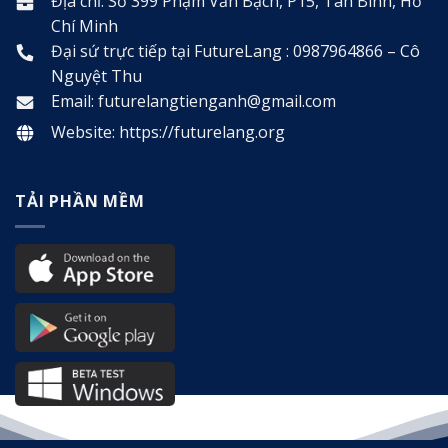
Địa chỉ: Số 399 Phạm Văn Bạch, P15, Tân Bình, Hồ
Chí Minh
Đại sứ trực tiếp tại FutureLang : 0987964866 – Cô
Nguyệt Thu
Email: futurelangtienganh@gmail.com
Website:
https://futurelang.org
TẢI PHẦN MỀM