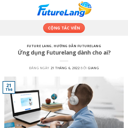
Skip
to
content
CỘNG TÁC VIÊN
FUTURE LANG
,
HƯỚNG DẪN FUTURELANG
Ứng dụng Futurelang dành cho ai?
ĐĂNG NGÀY
21 THÁNG 6, 2022
BỞI
GIANG
21
Th6